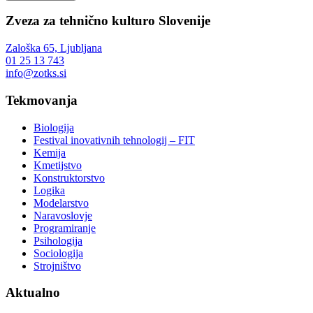
Zveza za tehnično kulturo Slovenije
Zaloška 65, Ljubljana
01 25 13 743
info@zotks.si
Tekmovanja
Biologija
Festival inovativnih tehnologij – FIT
Kemija
Kmetijstvo
Konstruktorstvo
Logika
Modelarstvo
Naravoslovje
Programiranje
Psihologija
Sociologija
Strojništvo
Aktualno