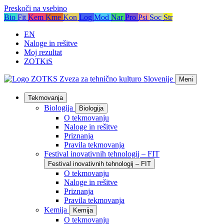
Preskoči na vsebino
Bio
Fit
Kem
Kme
Kon
Log
Mod
Nar
Pro
Psi
Soc
Str
EN
Naloge in rešitve
Moj rezultat
ZOTKiS
ZOTKS
Zveza za tehnično kulturo Slovenije
Meni
Tekmovanja
Biologija
Biologija
O tekmovanju
Naloge in rešitve
Priznanja
Pravila tekmovanja
Festival inovativnih tehnologij – FIT
Festival inovativnih tehnologij – FIT
O tekmovanju
Naloge in rešitve
Priznanja
Pravila tekmovanja
Kemija
Kemija
O tekmovanju