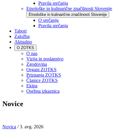
Pravila srečanja
Etnološke in kulinarične značilnosti Slovenije
Etnološke in kulinarične značilnosti Slovenije
O srečanju
Pravila srečanja
Tabori
Založba
Aktualno
O ZOTKS
O nas
Vizija in poslanstvo
Zgodovina
Organi ZOTKS
Priznanja ZOTKS
Članice ZOTKS
Ekipa
Osebna izkaznica
Novice
Novica
/
3. avg. 2026