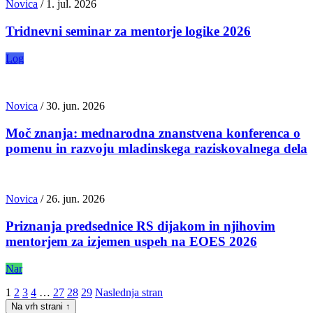
Novica
/
1. jul. 2026
Tridnevni seminar za mentorje logike 2026
Log
Novica
/
30. jun. 2026
Moč znanja: mednarodna znanstvena konferenca o
pomenu in razvoju mladinskega raziskovalnega dela
Novica
/
26. jun. 2026
Priznanja predsednice RS dijakom in njihovim
mentorjem za izjemen uspeh na EOES 2026
Nar
1
2
3
4
…
27
28
29
Naslednja stran
Na vrh strani
↑