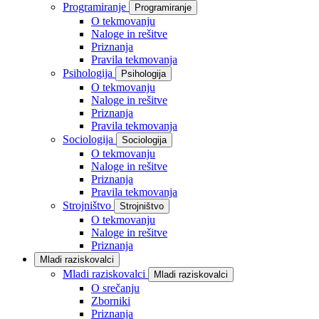
Programiranje
Programiranje
O tekmovanju
Naloge in rešitve
Priznanja
Pravila tekmovanja
Psihologija
Psihologija
O tekmovanju
Naloge in rešitve
Priznanja
Pravila tekmovanja
Sociologija
Sociologija
O tekmovanju
Naloge in rešitve
Priznanja
Pravila tekmovanja
Strojništvo
Strojništvo
O tekmovanju
Naloge in rešitve
Priznanja
Mladi raziskovalci
Mladi raziskovalci
Mladi raziskovalci
O srečanju
Zborniki
Priznanja