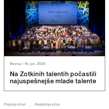
Novica
/
16. jun. 2025
Na Zotkinih talentih počastili
najuspešnejše mlade talente
Prejšnja stran
…
…
Naslednja stran