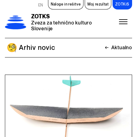
Preskoči na vsebino
Naloge in rešitve
Moj rezultat
ZOTKiS
EN
ZOTKS
Zveza za tehnično kulturo
Slovenije
Meni
Arhiv novic
←
Aktualno