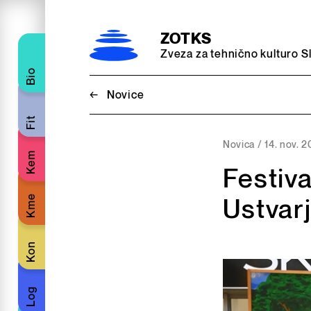
Preskoči na vsebino
ZOTKS
Zveza za tehnično kulturo S
Bio
←
Novice
Fit
Novica /
14. nov. 
Kem
Festiva
Kme
Ustvar
Kon
Log