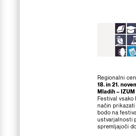
Regionalni cen
18. in 21. no
Mladih – IZUM
Festival vsako 
način prikazat
bodo na festiva
ustvarjalnosti 
spremljajoči d