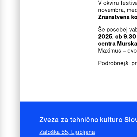
V okviru festiv
novembra, med 
Znanstvena k
Še posebej vab
2025
,
ob 9.30 
centra Mursk
Maximus – dvor
Podrobnejši pr
Zveza za tehnično kulturo Slo
Zaloška 65, Ljubljana