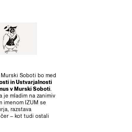
v Murski Soboti bo med
osti in Ustvarjalnosti
us v Murski Soboti
.
pa je mladim na zanimiv
nim imenom IZUM se
rja, razstava
er – kot tudi ostali