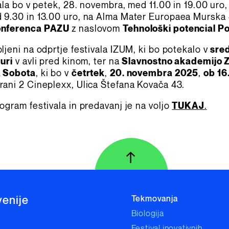
ala bo v petek, 28. novembra, med 11.00 in 19.00 uro,
9.30 in 13.00 uro, na Alma Mater Europaea Murska 
onferenca PAZU
z naslovom
Tehnološki potencial P
ljeni na odprtje festivala IZUM, ki bo potekalo v
sre
uri
v avli pred kinom, ter na
Slavnostno akademijo 
a Sobota
, ki bo v
četrtek
,
20. novembra 2025
,
ob 16
ani 2 Cineplexx, Ulica Štefana Kovača 43.
ogram festivala in predavanj je na voljo
TUKAJ
.
↑
Na vrh strani
venije
Tekmovanja
Biologija
Festival inovativnih