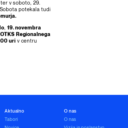
 ter v soboto, 29.
Sobota potekala tudi
omurja.
do
,
19. novembra
ZOTKS Regionalnega
.00 uri
v centru
Aktualno
O nas
Tabori
O nas
Novice
Vizija in poslanstvo