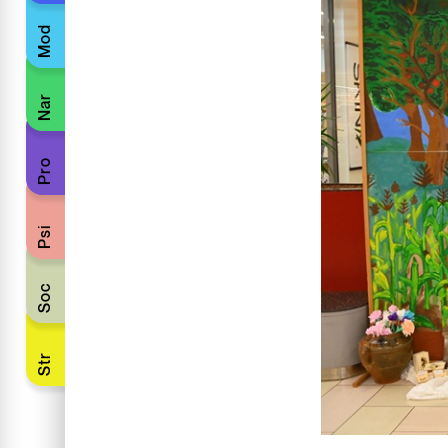
Mod
Nar
Pro
Psi
Soc
Str