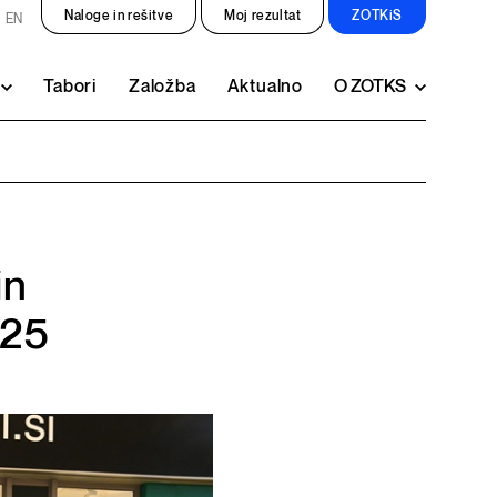
Naloge in rešitve
Moj rezultat
ZOTKiS
EN
Tabori
Založba
Aktualno
O ZOTKS
in
025