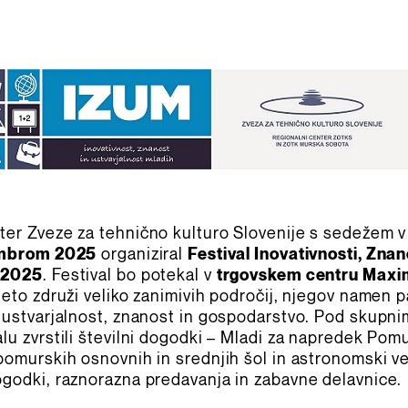
ter Zveze za tehnično kulturo Slovenije s sedežem 
vembrom 2025
organiziral
Festival Inovativnosti, Znan
 2025
. Festival bo potekal v
trgovskem centru Maxim
leto združi veliko zanimivih področij, njegov namen 
i ustvarjalnost, znanost in gospodarstvo. Pod skup
lu zvrstili številni dogodki – Mladi za napredek Pomu
pomurskih osnovnih in srednjih šol in astronomski več
ogodki, raznorazna predavanja in zabavne delavnice.