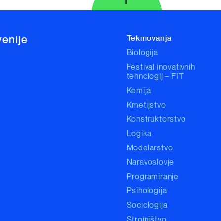
Na vrh strani
venije
Tekmovanja
Biologija
Festival inovativnih
tehnologij – FIT
Kemija
Kmetijstvo
Konstruktorstvo
Logika
Modelarstvo
Naravoslovje
Programiranje
Psihologija
Sociologija
Strojništvo