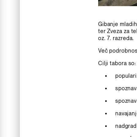
Gibanje mladih
ter Zveza za t
oz. 7. razreda.
Več podrobnos
Cilji tabora so:
populari
spoznav
spoznav
navajan
nadgradn