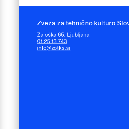
Zveza za tehnično kulturo Slo
Zaloška 65, Ljubljana
01 25 13 743
info@zotks.si