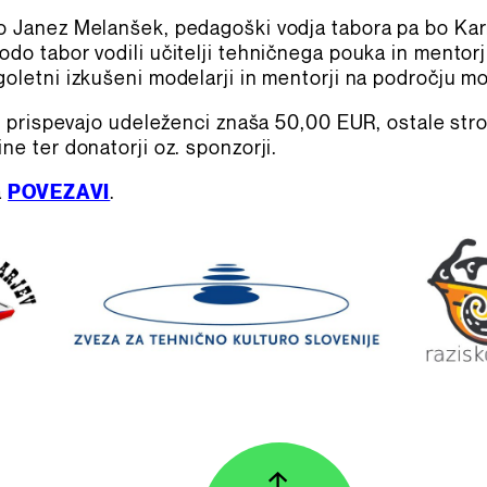
bo Janez Melanšek, pedagoški vodja tabora pa bo Ka
odo tabor vodili učitelji tehničnega pouka in mentor
goletni izkušeni modelarji in mentorji na področju m
 jo prispevajo udeleženci znaša 50,00 EUR, ostale st
ne ter donatorji oz. sponzorji.
a
POVEZAVI
.
↑