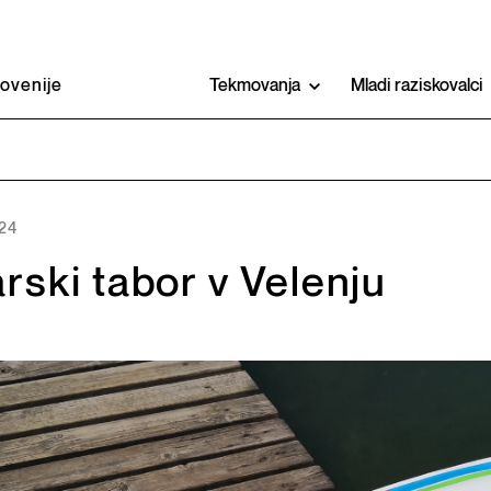
lovenije
Tekmovanja
Mladi raziskovalci
024
rski tabor v Velenju