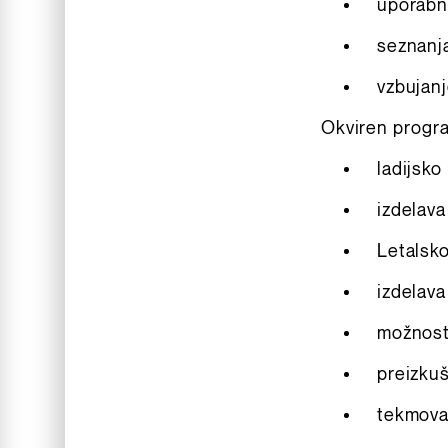
uporabno
seznanj
vzbujanj
Okviren progra
ladijsko
izdelava
Letalsk
izdelava
možnost
preizku
tekmova