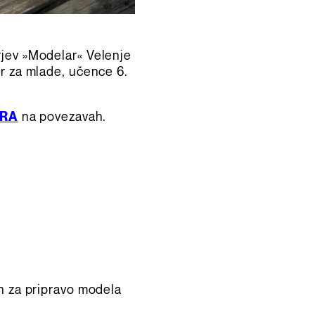
rjev »Modelar« Velenje
or za mlade, učence 6.
ORA
na povezavah.
n za pripravo modela