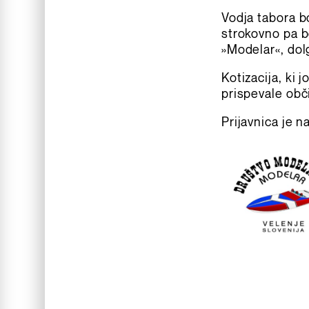
Vodja tabora 
strokovno pa b
»Modelar«, dol
Kotizacija, ki
prispevale obči
Prijavnica je n