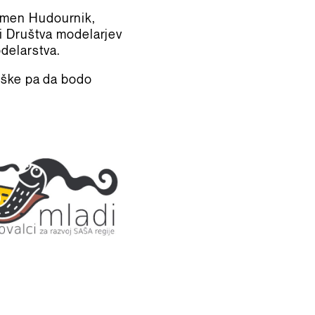
rmen Hudournik,
ji Društva modelarjev
odelarstva.
roške pa da bodo