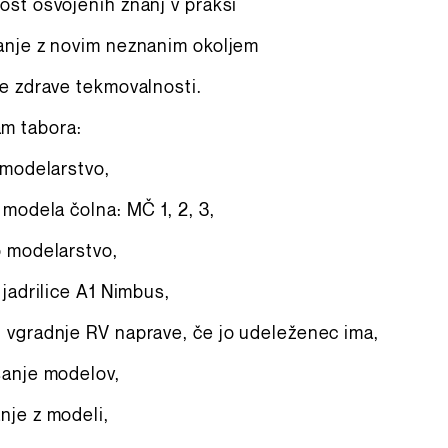
st osvojenih znanj v praksi
anje z novim neznanim okoljem
e zdrave tekmovalnosti.
m tabora:
 modelarstvo,
 modela čolna: MČ 1, 2, 3,
o modelarstvo,
 jadrilice A1 Nimbus,
 vgradnje RV naprave, če jo udeleženec ima,
šanje modelov,
nje z modeli,