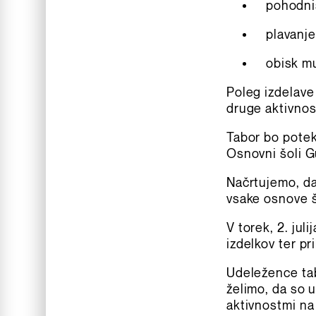
pohodni
plavanje
obisk m
Poleg izdelave
druge aktivnos
Tabor bo pote
Osnovni šoli G
Načrtujemo, da
vsake osnove š
V torek, 2. jul
izdelkov ter p
Udeležence tab
želimo, da so u
aktivnostmi na 