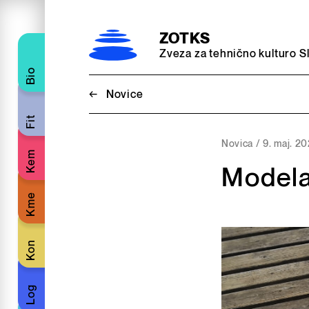
Preskoči na vsebino
ZOTKS
Zveza za tehnično kulturo S
Bio
←
Novice
Fit
Novica /
9. maj. 2
Kem
Modela
Kme
Kon
Log