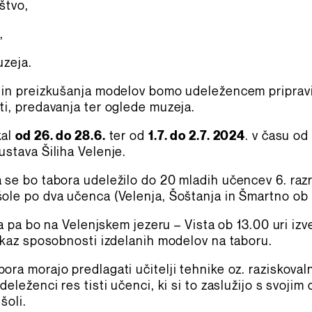
štvo,
,
uzeja.
 in preizkušanja modelov bomo udeležencem pripravil
ti, predavanja ter oglede muzeja.
kal
od 26. do 28.6.
ter od
1.7. do 2.7. 2024
. v času od
ustava Šiliha Velenje.
 se bo tabora udeležilo do 20 mladih učencev 6. razr
ole po dva učenca (Velenja, Šoštanja in Šmartno ob 
ija pa bo na Velenjskem jezeru – Vista ob 13.00 uri i
rikaz sposobnosti izdelanih modelov na taboru.
ora morajo predlagati učitelji tehnike oz. raziskoval
deleženci res tisti učenci, ki si to zaslužijo s svoji
šoli.