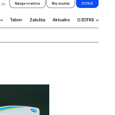
Naloge in rešitve
Moj rezultat
ZOTKiS
EN
Tabori
Založba
Aktualno
O ZOTKS