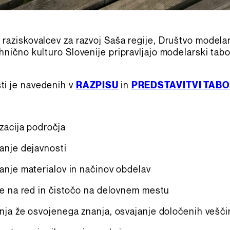
 raziskovalcev za razvoj Saša regije, Društvo modela
ehnično kulturo Slovenije pripravljajo modelarski tab
ti je navedenih v
RAZPISU
in
PREDSTAVITVI TAB
zacija področja
anje dejavnosti
anje materialov in načinov obdelav
je na red in čistočo na delovnem mestu
ja že osvojenega znanja, osvajanje določenih vešči