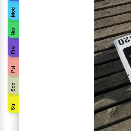
Mod
Nar
Pro
Psi
Soc
Str