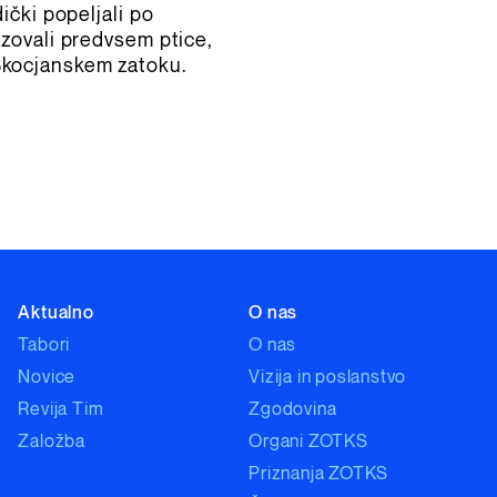
ički popeljali po
azovali predvsem ptice,
v Škocjanskem zatoku.
Aktualno
O nas
Tabori
O nas
Novice
Vizija in poslanstvo
Revija Tim
Zgodovina
Založba
Organi ZOTKS
Priznanja ZOTKS