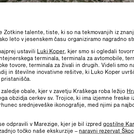
e Zotkine talente, tiste, ki so na tekmovanjih iz znanj
ako leto v jesenskem času organiziramo nagradno st
ajprej ustavili
Luki Koper
, kjer smo si ogledali tovor
ntejnerskega terminala, terminala za avtomobile, term
pke tovore, terminala za živali in drugih. Videli smo n
adij in številne inovativne rešitve, ki Luko Koper uvr
pristanišča.
v zaledje obale, kjer v zavetju Kraškega roba ležijo
Hr
ga obzidja cerkev sv. Trojice, ki ima izjemne freske i
vrhunec srednjeveške ikonografije, med njimi pa najbo
e odpravili v Marezige, kjer je bil izpred
gostilne Kar
zadnjo točko naše ekskurzije –
naravni rezervat Škoc