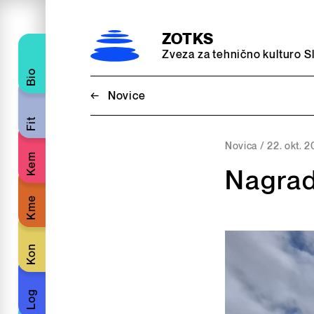
Preskoči na vsebino
ZOTKS
Zveza za tehnično kulturo S
Bio
←
Novice
Fit
Novica /
22. okt. 
Kem
Nagrad
Kme
Kon
Log