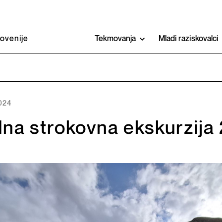
lovenije
Tekmovanja
Mladi raziskovalci
2024
na strokovna ekskurzija