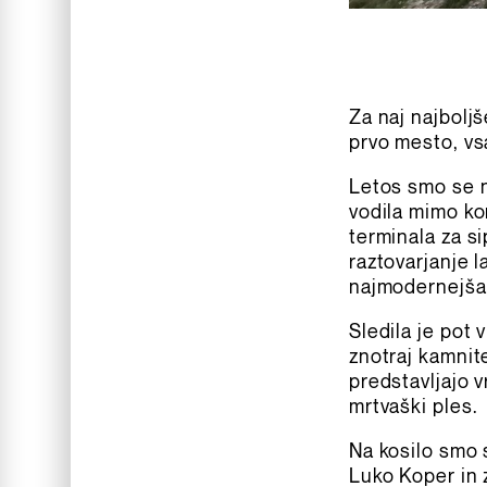
Za naj najboljš
prvo mesto, vs
Letos smo se n
vodila mimo ko
terminala za si
raztovarjanje l
najmodernejša 
Sledila je pot 
znotraj kamnite
predstavljajo 
mrtvaški ples.
Na kosilo smo s
Luko Koper in 