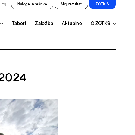
Naloge in rešitve
Moj rezultat
ZOTKiS
EN
Tabori
Založba
Aktualno
O ZOTKS
 2024