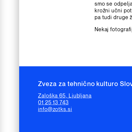
smo se odpelja
krožni učni po
pa tudi druge ž
Nekaj fotografi
Zveza za tehnično kulturo Slo
Zaloška 65, Ljubljana
01 25 13 743
info@zotks.si