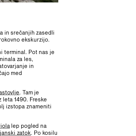
a in srečanjih zasedli
rokovno ekskurzijo.
ni terminal. Pot nas je
inala za les,
atovarjanje in
ščajo med
astovlje
. Tam je
z leta 1490. Freske
lj izstopa znameniti
jola
lep pogled na
janski zatok
. Po kosilu