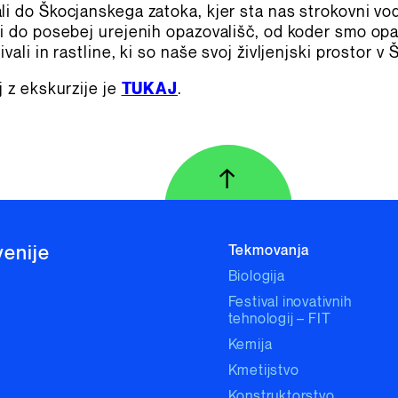
li do Škocjanskega zatoka, kjer sta nas strokovni vod
ti do posebej urejenih opazovališč, od koder smo op
ivali in rastline, ki so naše svoj življenjski prostor 
j z ekskurzije je
TUKAJ
.
↑
Na vrh strani
venije
Tekmovanja
Biologija
Festival inovativnih
tehnologij – FIT
Kemija
Kmetijstvo
Konstruktorstvo