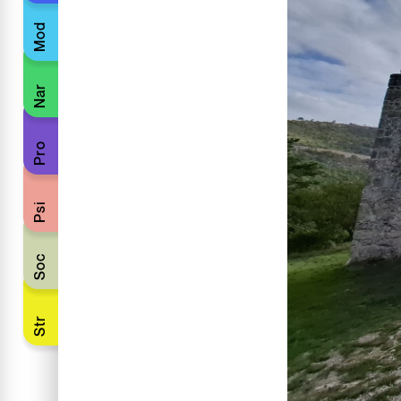
Mod
Nar
Pro
Psi
Soc
Str