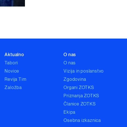
Aktualno
O nas
Tabori
O nas
Novice
Vizija in poslanstvo
Revija Tim
Zgodovina
Založba
Organi ZOTKS
Priznanja ZOTKS
Članice ZOTKS
Ekipa
Osebna izkaznica