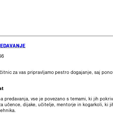
REDAVANJE
66
čitnic za vas pripravljamo pestro dogajanje, saj pon
at
na predavanja, vse je povezano s temami, ki jih pokr
 učence, dijake, učitelje, mentorje in kogarkoli, ki ji
tehnika.