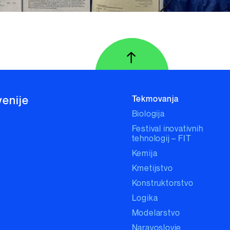
↑
Na vrh strani
venije
Tekmovanja
Biologija
Festival inovativnih
tehnologij – FIT
Kemija
Kmetijstvo
Konstruktorstvo
Logika
Modelarstvo
Naravoslovje