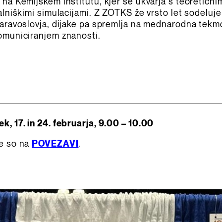
 na Kemijskem inštitutu, kjer se ukvarja s teoretičn
alniškimi simulacijami. Z ZOTKS že vrsto let sodeluje
naravoslovja, dijake pa spremlja na mednarodna tekm
omuniciranjem znanosti.
k, 17. in 24. februarja, 9.00 – 10.00
ve so na
POVEZAVI
.