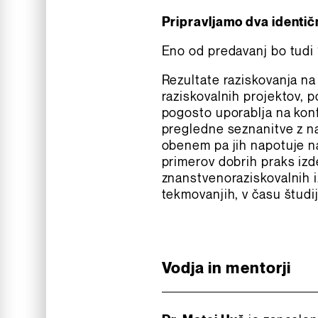
Pripravljamo dva identi
Eno od predavanj bo tudi 
Rezultate raziskovanja na
raziskovalnih projektov, 
pogosto uporablja na kon
pregledne seznanitve z na
obenem pa jih napotuje na
primerov dobrih praks izde
znanstvenoraziskovalnih i
tekmovanjih, v času študi
Vodja in mentorji