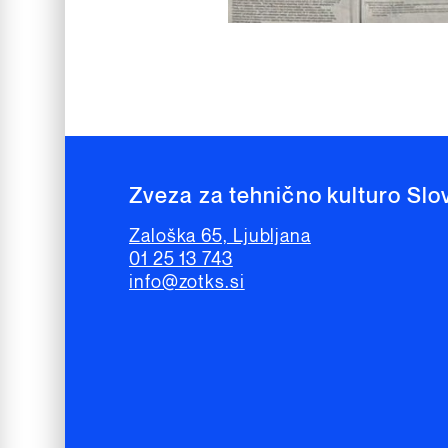
Zveza za tehnično kulturo Slo
Zaloška 65, Ljubljana
01 25 13 743
info@zotks.si