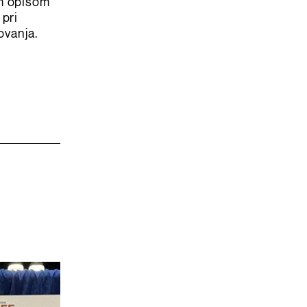
im opisom
 pri
ovanja.