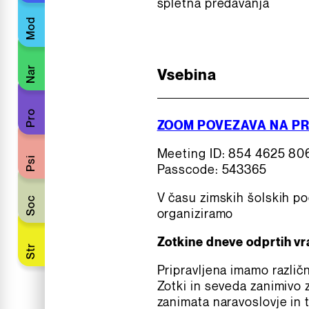
spletna predavanja
Mod
Nar
Vsebina
Pro
ZOOM POVEZAVA NA P
Meeting ID: 854 4625 80
Psi
Passcode: 543365
V času zimskih šolskih po
Soc
organiziramo
Zotkine dneve odprtih vr
Str
Pripravljena imamo različ
Zotki in seveda zanimivo za
zanimata naravoslovje in 