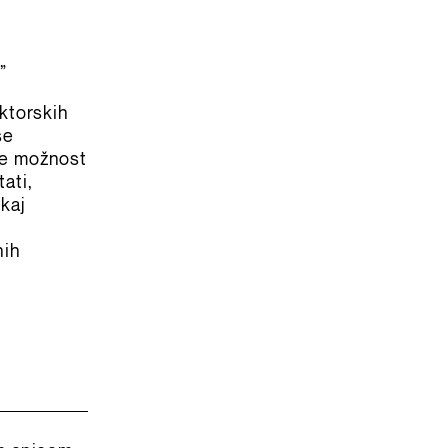
”
ktorskih
se
je možnost
ati,
kaj
nih