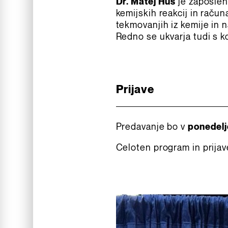
Dr. Matej Huš
je zaposlen
kemijskih reakcij in račun
tekmovanjih iz kemije in 
Redno se ukvarja tudi s k
Prijave
Predavanje bo v
ponedelje
Celoten program in prija