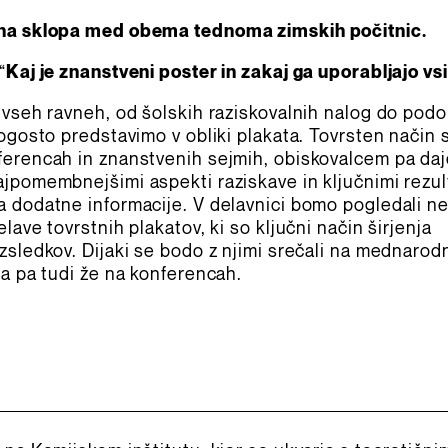
čna sklopa med obema tednoma zimskih počitnic.
“
Kaj je znanstveni poster in zakaj ga uporabljajo vsi
 vseh ravneh, od šolskih raziskovalnih nalog do podo
pogosto predstavimo v obliki plakata. Tovrsten način 
ferencah in znanstvenih sejmih, obiskovalcem pa da
jpomembnejšimi aspekti raziskave in ključnimi rezult
 dodatne informacije. V delavnici bomo pogledali ne
lave tovrstnih plakatov, ki so ključni način širjenja
zsledkov. Dijaki se bodo z njimi srečali na mednarod
ja pa tudi že na konferencah.