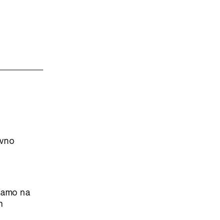
ovno
ivamo na
h