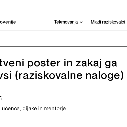
lovenije
Tekmovanja
Mladi raziskovalci
tveni poster in zakaj ga
vsi (raziskovalne naloge)
5
 učence, dijake in mentorje.