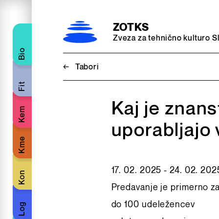
Preskoči na vsebino
ZOTKS
Zveza za tehnično kulturo S
Bio
←
Tabori
Fit
Kaj je znans
Kem
uporabljajo 
Kme
17. 02. 2025 - 24. 02. 202
Kon
Predavanje je primerno za
do 100 udeležencev
Log