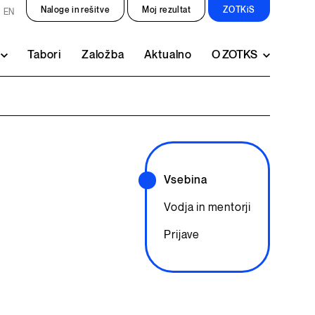
Naloge in rešitve
Moj rezultat
ZOTKiS
EN
Tabori
Založba
Aktualno
O ZOTKS
Vsebina
Vodja in mentorji
Prijave