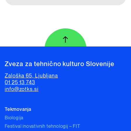
↑
Na vrh strani
Zveza za tehnično kulturo Slovenije
Zaloška 65, Ljubljana
01 25 13 743
info@zotks.si
Tekmovanja
Biologija
Festival inovativnih tehnologij – FIT