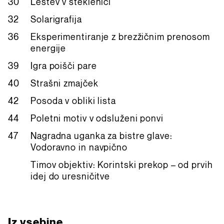
30
Lestev v steklenici
32
Solarigrafija
36
Eksperimentiranje z brezžičnim prenosom
energije
39
Igra poišči pare
40
Strašni zmajček
42
Posoda v obliki lista
44
Poletni motiv v odsluženi ponvi
47
Nagradna uganka za bistre glave:
Vodoravno in navpično
Timov objektiv: Korintski prekop – od prvih
idej do uresničitve
Iz vsebine