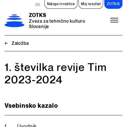
Preskoči na vsebino
Naloge in rešitve
Moj rezultat
ZOTKiS
EN
ZOTKS
Zveza za tehnično kulturo
Slovenije
Meni
←
Založba
1. številka revije Tim
2023-2024
Vsebinsko kazalo
1
Uvodnik