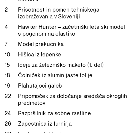
2
Prisotnost in pomen tehniškega
izobraževanja v Sloveniji
4
Hawker Hunter – začetniški letalski model
s pogonom na elastiko
7
Model prekucnika
10
Hišica iz lepenke
15
Ideje za železniško maketo (1. del)
18
Čolniček iz aluminijaste folije
19
Plahutajoči galeb
22
Pripomoček za določanje središča okroglih
predmetov
24
Razpršilnik za sobne rastline
26
Zapestnica iz furnirja