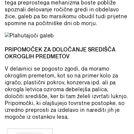
tega preprostega mehanizma boste pobliže
spoznali delovanje ročične gredi in obdelavo
žice, galeb pa bo marsikomu obudil tudi prijetne
spomine na počitniške dni ob morju.
PRIPOMOČEK ZA DOLOČANJE SREDIŠČA
OKROGLIH PREDMETOV
V delavnici se pogosto zgodi, da moramo
okroglim premetom, kot so na primer kolo za
igračo, plastični pokrov, konzerva ipd. ali pa
okrogla letvica oziroma debelejša palica,
določiti središče, ker bi tam želeli izvrtati luknjo.
Pripomočki, ki olajšujejo tovrstne postopke, so
izredno preprosti za izdelavo in narediti jih je
mogoče iz ostankov lesa.