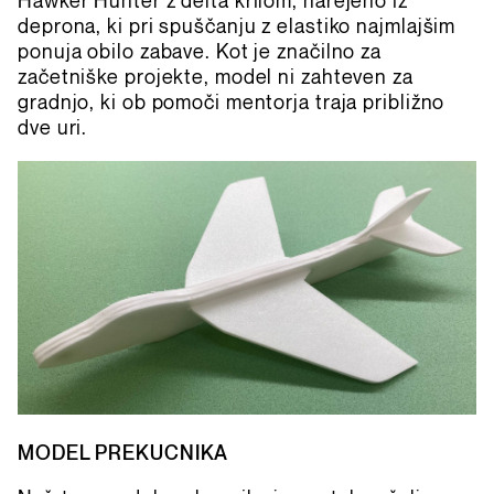
Hawker Hunter z delta krilom, narejeno iz
deprona, ki pri spuščanju z elastiko najmlajšim
ponuja obilo zabave. Kot je značilno za
začetniške projekte, model ni zahteven za
gradnjo, ki ob pomoči mentorja traja približno
dve uri.
MODEL PREKUCNIKA