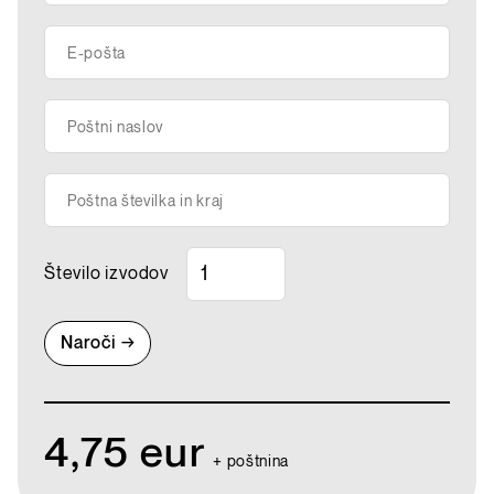
E-pošta
Poštni naslov
Poštna številka in kraj
Število izvodov
4,75 eur
+ poštnina