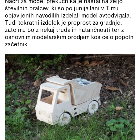
Načrt za model prekucnika je nastal na željo
številnih bralcev, ki so po junija lani v Timu
objavljenih navodilih izdelali model avtodvigala.
Tudi tokratni izdelek je preprost za gradnjo,
zato mu bo z nekaj truda in natančnosti ter z
osnovnim modelarskim orodjem kos celo popoln
začetnik.