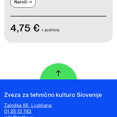
4,75 €
+ poštnina
↑
Na vrh strani
Zveza za tehnično kulturo Slovenije
Zaloška 65, Ljubljana
01 25 13 743