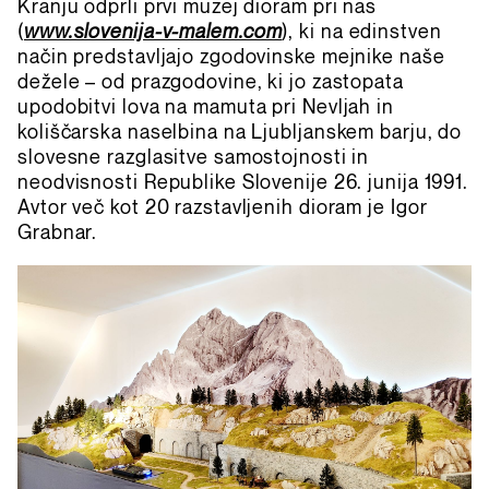
Kranju odprli prvi muzej dioram pri nas
(
www.slovenija-v-malem.com
), ki na edinstven
način predstavljajo zgodovinske mejnike naše
dežele – od prazgodovine, ki jo zastopata
upodobitvi lova na mamuta pri Nevljah in
koliščarska naselbina na Ljubljanskem barju, do
slovesne razglasitve samostojnosti in
neodvisnosti Republike Slovenije 26. junija 1991.
Avtor več kot 20 razstavljenih dioram je Igor
Grabnar.