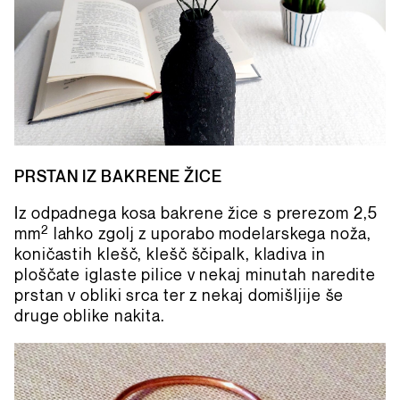
PRSTAN IZ BAKRENE ŽICE
Iz odpadnega kosa bakrene žice s prerezom 2,5
2
mm
lahko zgolj z uporabo modelarskega noža,
koničastih klešč, klešč ščipalk, kladiva in
ploščate iglaste pilice v nekaj minutah naredite
prstan v obliki srca ter z nekaj domišljije še
druge oblike nakita.