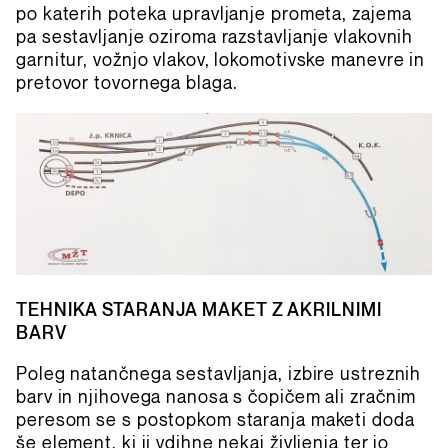
po katerih poteka upravljanje prometa, zajema
pa sestavljanje oziroma razstavljanje vlakovnih
garnitur, vožnjo vlakov, lokomotivske manevre in
pretovor tovornega blaga.
TEHNIKA STARANJA MAKET Z AKRILNIMI
BARV
Poleg natančnega sestavljanja, izbire ustreznih
barv in njihovega nanosa s čopičem ali zračnim
peresom se s postopkom staranja maketi doda
še element, ki ji vdihne nekaj življenja ter jo