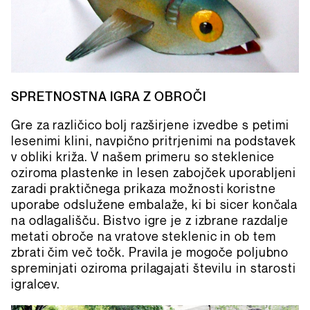
SPRETNOSTNA IGRA Z OBROČI
Gre za različico bolj razširjene izvedbe s petimi
lesenimi klini, navpično pritrjenimi na podstavek
v obliki križa. V našem primeru so steklenice
oziroma plastenke in lesen zabojček uporabljeni
zaradi praktičnega prikaza možnosti koristne
uporabe odslužene embalaže, ki bi sicer končala
na odlagališču. Bistvo igre je z izbrane razdalje
metati obroče na vratove steklenic in ob tem
zbrati čim več točk. Pravila je mogoče poljubno
spreminjati oziroma prilagajati številu in starosti
igralcev.