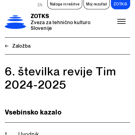
Preskoči na vsebino
Naloge in rešitve
Moj rezultat
ZOTKiS
EN
ZOTKS
Zveza za tehnično kulturo
Slovenije
Meni
←
Založba
6. številka revije Tim
2024-2025
Vsebinsko kazalo
1
Uvodnik