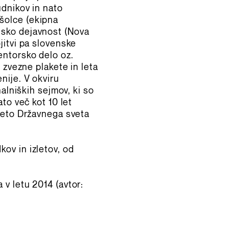
udnikov in nato
šolce (ekipna
jsko dejavnost (Nova
jitvi pa slovenske
entorsko delo oz.
 zvezne plakete in leta
nije. V okviru
nalniških sejmov, ki so
to več kot 10 let
aketo Državnega sveta
ov in izletov, od
 v letu 2014 (avtor: