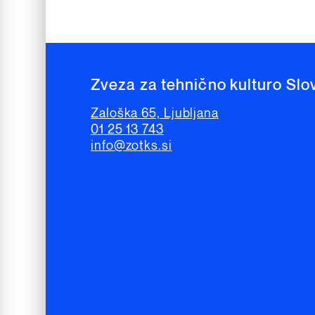
Zveza za tehnično kulturo Slo
Zaloška 65, Ljubljana
01 25 13 743
info@zotks.si