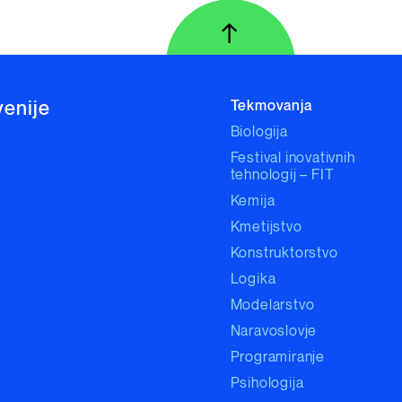
↑
Na vrh strani
venije
Tekmovanja
Biologija
Festival inovativnih
tehnologij – FIT
Kemija
Kmetijstvo
Konstruktorstvo
Logika
Modelarstvo
Naravoslovje
Programiranje
Psihologija