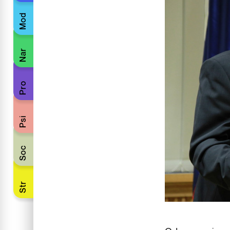
Mod
Nar
Pro
Psi
Soc
Str