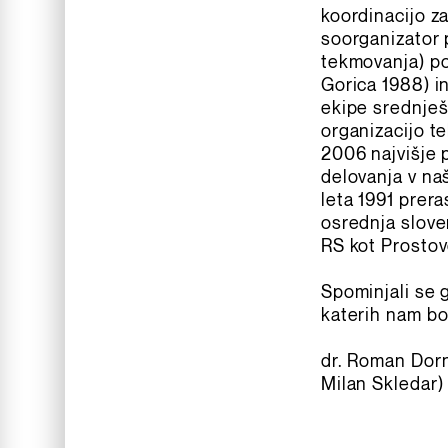
koordinacijo z
soorganizator 
tekmovanja) po
Gorica 1988) i
ekipe srednješ
organizacijo te
2006 najvišje 
delovanja v naš
leta 1991 prera
osrednja slove
RS kot Prostov
Spominjali se 
katerih nam bo
dr. Roman Dorn
Milan Skledar)