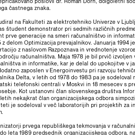
epričakovano poslovil dr. Roman Dorn, dolgoletni s
ega častnega znaka.
iral na Fakulteti za elektrotehniko Univerze v Ljublja
as študent demonstrator pri sedmih različnih predmet
t prve generacije na smeri računalništvo in informati
z delom Optimizacija prevajalnikov. Januarja 1994 j
rtacijo z naslovom Razpoznava in vrednotenje vzorce
odročju računalništva. Maja 1978 je bil prvič izvoljen 
lništva in informatike, kar je delal do upokojitve v ja
 dodatno zaposlen v Energoinvestu pri razvoju tehni
lnika Delta, v letih od 1978 do 1983 pa je sodeloval 
tski telefonski centrali v Moskvi in 18 mesecev s pre
osebje. Kot ustanovni član slovenskega društva Inform
etih nekajkrat član organizacijskega odbora simpozi
teti je sodeloval v več laboratorijih pri projektih za i
m.
anizatorji prvega republiškega tekmovanja v računaln
l do leta 1989 predsednik organizacijskega odbora, na