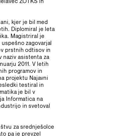
odelavec ZOTKS in
ni, kjer je bil med
ih. Diplomiral je leta
ka. Magistriral je
e uspešno zagovarjal
v prstnih odtisov in
v naziv asistenta za
nuarju 2011. V letih
čnih programov in
na projektu Najavni
sledki testiral in
atika je bil v
ja Informatica na
ndustrijo in svetoval
ištvu za srednješolce
to pa je prevzel