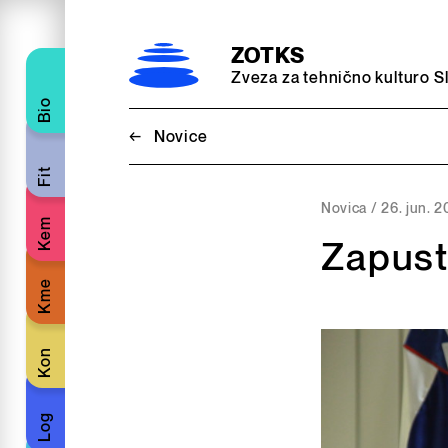
Preskoči na vsebino
ZOTKS
Zveza za tehnično kulturo S
Bio
←
Novice
Fit
Novica /
26. jun. 
Kem
Zapust
Kme
Kon
Log