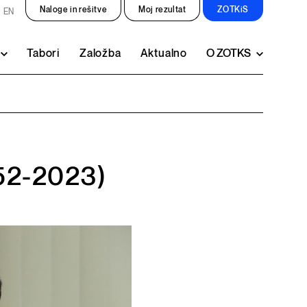
Naloge in rešitve
Moj rezultat
ZOTKiS
EN
Tabori
Založba
Aktualno
O ZOTKS
952-2023)