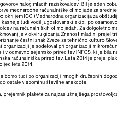
agovorov nalog mladih raziskovalcev. Bil je eden pob
prve mednarodne računalniške olimpijade za srednje
d okriljem ICC (Mednarodna organizacija za obštudi
n kasneje tudi vodil jugoslovanski ekipi, po osamosvo
olcev na računalniških olimpijadah. Za dolgoletno m
kmovanj je v okviru gibanja Znanost mladini prejel tri
priznanje častni znak Zveze za tehnično kulturo Slove
i organizaciji je sodeloval pri organizaciji mikroraču
sli v odmevno sejemsko prireditev INFOS, ki je bila na
nska računalniška prireditev. Leta 2014 je prejel pl
oljec leta 2014.
ga bomo tudi po organizaciji mnogih družabnih dogodk
do ostale v spominu številne anekdote.
, prejemnik plakete za najzaslužnejšega prostovoljca