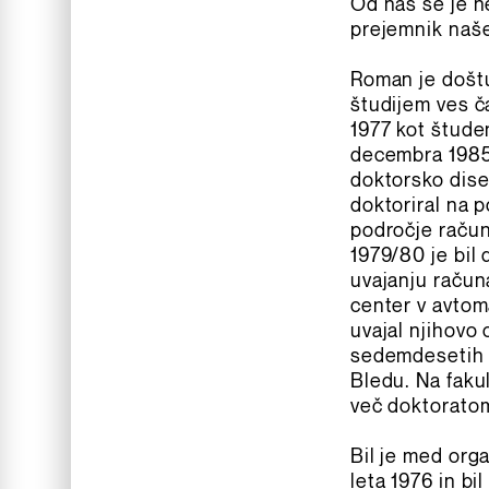
Od nas se je n
prejemnik naš
Roman je doštud
študijem ves č
1977 kot študen
decembra 1985 
doktorsko dise
doktoriral na p
področje računa
1979/80 je bil
uvajanju računa
center v avtoma
uvajal njihovo 
sedemdesetih l
Bledu. Na fakul
več doktorato
Bil je med org
leta 1976 in bi